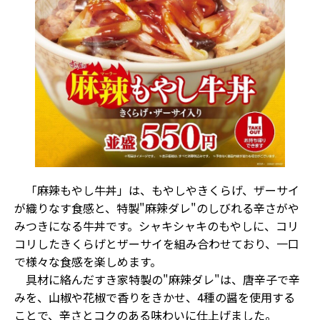
「麻辣もやし牛丼」は、もやしやきくらげ、ザーサイ
が織りなす食感と、特製"麻辣ダレ"のしびれる辛さがや
みつきになる牛丼です。シャキシャキのもやしに、コリ
コリしたきくらげとザーサイを組み合わせており、一口
で様々な食感を楽しめます。
具材に絡んだすき家特製の"麻辣ダレ"は、唐辛子で辛
みを、山椒や花椒で香りをきかせ、4種の醤を使用する
ことで、辛さとコクのある味わいに仕上げました。