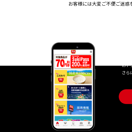
お客様には大変ご不便ご迷惑
す
おト
さら