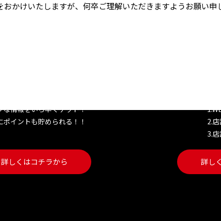
をおかけいたしますが、何卒ご理解いただきますようお願い申
き家公式アプリ
W
クな情報をいち早くゲット！
1.
にポイントも貯められる！！
2.
3.
詳しくはコチラから
詳し