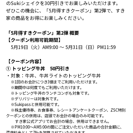
のSukiシェイクを30円引きでお楽しみいただけます。
ぜひこの機会に、「5月得すきクーポン」第2弾で、すき
家の商品をお得にお楽しみください。
「5月得すきクーポン」第2弾 概要
【クーポン利用可能期間】
5月19日（火）AM9:00 ～ 5月31日（日）PM11:59
【クーポン内容】
① トッピング牛丼 50円引き
・対象：牛丼、牛丼ライトのトッピング牛丼
※1回のお会計につき3個までご利用いただけます。
※期間中は何度でもご利用いただけます。
※トッピング牛丼のランチコンボも対象です。
※デリバリーは対象外です。
※Sukipassと併用可能です。
※株主優待券、お食事券、レシートアンケートクーポン、ZSC特別
クーポンとの併用は、店頭でお会計の場合のみ可能です。
すき家公式アプリでお会計の場合、併用はできません。
※PM10:00～AM5:00の間にご注文いただいた商品の合計金額に、
深夜料金として7%を加算させていただきます。