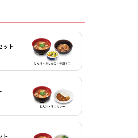
セット
ト
ット