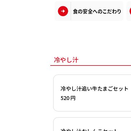
冷やし汁
冷やし汁追い牛たまごセット
520 円
冷やし汁おしんこセット