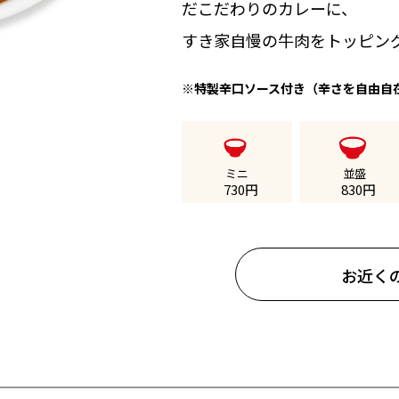
だこだわりのカレーに、
すき家自慢の牛肉をトッピン
※特製辛口ソース付き（辛さを自由自
ミニ
並盛
730
円
830
円
お近く