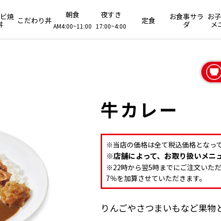
朝食
夜すき
ビ焼
お食事サラ
お
こだわり丼
定食
丼
ダ
メ
AM4:00~11:00
17:00~4:00
牛カレー
※当店の価格は全て税込価格となっ
※店舗によって、お取り扱いメニ
※22時から翌5時までにご注文いた
7％を加算させていただきます。
りんごやさつまいもなど果物