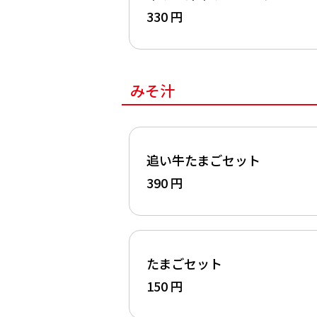
330 円
みそ汁
追い牛たまごセット
390 円
たまごセット
150 円