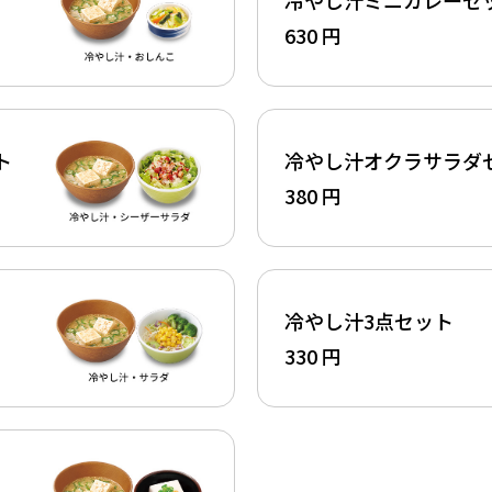
630 円
ト
冷やし汁オクラサラダ
380 円
冷やし汁3点セット
330 円