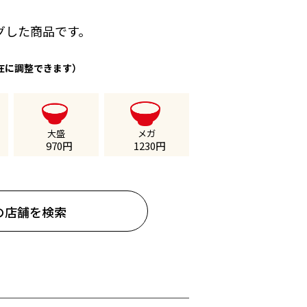
グした商品です。
在に調整できます）
大盛
メガ
970
円
1230
円
の店舗を検索