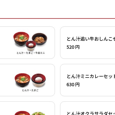
とん汁追い牛おしんこ
520 円
とん汁ミニカレーセッ
630 円
とん汁オクラサラダセ