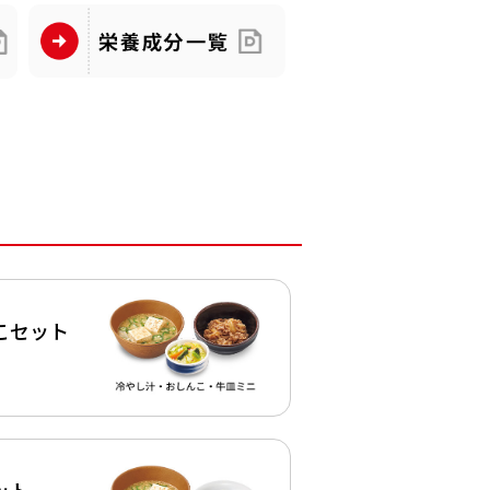
こセット
ット