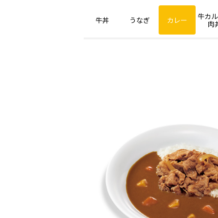
牛カル
牛丼
うなぎ
カレー
肉