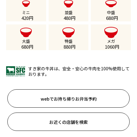
ミニ
並盛
中盛
420
円
480
円
680
円
大盛
特盛
メガ
680
円
880
円
1060
円
すき家の牛丼は、安全・安心の牛肉を100%使用して
おります。
webでお持ち帰りお弁当予約
お近くの店舗を検索