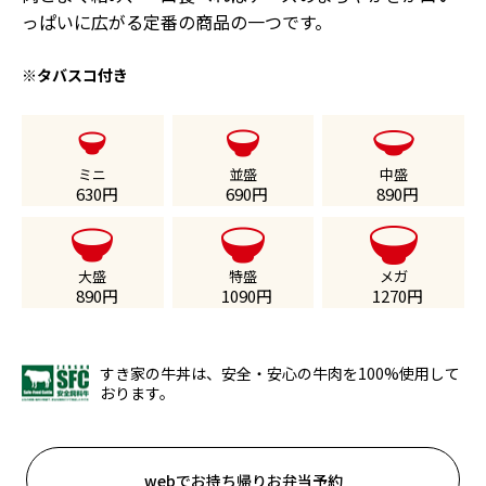
っぱいに広がる定番の商品の一つです。
※タバスコ付き
ミニ
並盛
中盛
630
円
690
円
890
円
大盛
特盛
メガ
890
円
1090
円
1270
円
すき家の牛丼は、安全・安心の牛肉を100%使用して
おります。
webでお持ち帰りお弁当予約