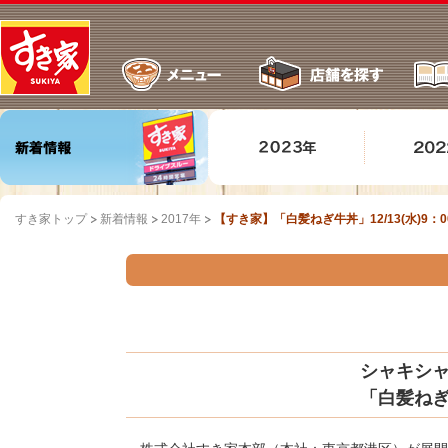
すき家トップ
新着情報
2017年
【すき家】「白髪ねぎ牛丼」12/13(水)9
シャキシ
「白髪ね