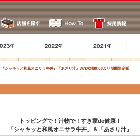
『シャキッと和風オニサラ牛丼』『あさり汁』3/7(水)朝9:00より期間限定販
トッピングで！汁物で！すき家de健康！
「シャキッと和風オニサラ牛丼」＆「あさり汁」