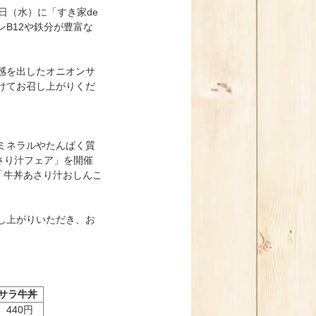
日（水）に「すき家de
B12や鉄分が豊富な
感を出したオニオンサ
けてお召し上がりくだ
ミネラルやたんぱく質
さり汁フェア」を開催
「牛丼あさり汁おしんこ
し上がりいただき、お
サラ牛丼
440円