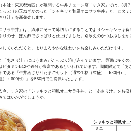
本社：東京都港区）が展開する牛丼チェーン店「すき家」では、3月7
たっぷりの玉ねぎがのった「シャキッと和風オニサラ牛丼」と、ビタミン
さり汁」を新発売します。
サラ牛丼」は、繊維にそって薄切りにすることでよりシャキシャキ食
ぷりのせ、ぽん酢でさっぱりと仕上げました。別添えのかつおぶしをか
スしていただくと、よりまろやかな味わいをお楽しみいただけます。
「あさり汁」にはうまみがたっぷり溶け込んでいます。貝類は多くの
はビタミンB12や鉄分が豊富であるといわれています。期間限定で「あ
トである「牛丼あさり汁たまごセット（通常価格（並盛）：580円）」
）：600円）」を560円でご提供いたします。
今、すき家の「シャキッと和風オニサラ牛丼」と「あさり汁」をお召
みてはいかがでしょうか。
シャキッと和風オニ
ミニ