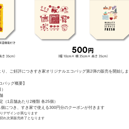
0より、ご好評につきすき家オリジナルエコバッグ第2弾の販売を開始しま
コバッグ概要】
日）
舗
定（1店舗あたり2種類 各25個）
1個につき、すき家で使える300円分のクーポンが付きます
りデザインが異なります
切れ次第販売終了となります