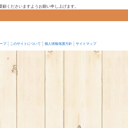
愛顧くださいますようお願い申し上げます。
ール発寒店
ープ
このサイトについて
個人情報保護方針
サイトマップ
がる柏店
せんだい宮の杜店
店
橋店
日立田尻店
楽店
店
坂戸にっさい店
島店
船橋夏見台店
ド永山店
三鷹牟礼店
大山東町店
品川東店
末広町店
田原成田店
こどもの国店
下永谷店
都筑ふれあいの丘店
店
店
店
北内野店
裾野二ツ屋店
静岡安西店