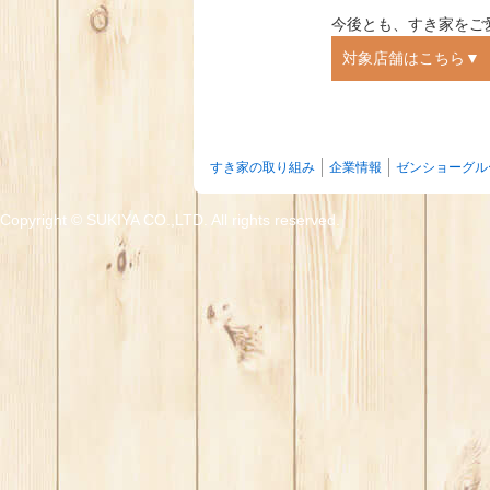
今後とも、すき家をご
対象店舗はこちら▼
北海道
イオンモ
すき家の取り組み
企業情報
ゼンショーグル
青森県
101号つ
宮城県
フォレオ
Copyright ©
SUKIYA CO.,LTD. All rights reserved.
福島県
いわき平
茨城県
境町上小
群馬県
354号邑
埼玉県
越谷花田
千葉県
市原松ヶ
東京都
グリナー
神奈川県
255号小
新潟県
長岡IC店
石川県
金沢元町
山梨県
甲府国玉
岐阜県
岐阜北方
静岡県
152号浜